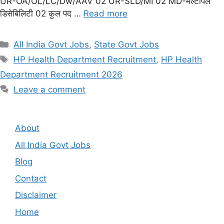
UR-OA/OL/LC/Dw/AAV 02 UR-SLD/MI 02 MD-मल्टीपल
डिसेबिलिटी 02 कुल पद …
Read more
Categories
All India Govt Jobs
,
State Govt Jobs
Tags
HP Health Department Recruitment
,
HP Health
Department Recruitment 2026
Leave a comment
About
All India Govt Jobs
Blog
Contact
Disclaimer
Home